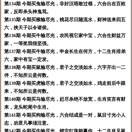
第134期 今期买兔输尽光，非好汉唔敢过领，六合出在百姓
家，反即杀头神鬼骂。
第135期 今期买猴输尽光，桃花尽日随流水，财神送来四五
六，挟天子以令诸侯。
第136期 今期买牛输尽光，农民视它家中宝，六合生财益万
家，一等奖我很坚强。
第137期 今期买牛输尽光，申金长生在何方，十二生肖排弟
六，家中有宝一定发。
第138期 今期买鼠输尽光，君子之交淡如水，六字开出一二
伴，不知所云是何数。
第139期 今期买虎输尽光，君子之交淡如水，鸡走前后牛跟
来，不知所云是何数。
第140期 今期买马输尽光，赶尽杀绝不放宽，生肖笑言有财
来，龙头蛇尾中生肖。
第141期 今期买狗输尽光，六合结成是一对，鼠目寸光小人
志，劝君凡事须注意。
第142期 今期买牛输尽光，锁定红珠能赢你，十二生肖见鼠