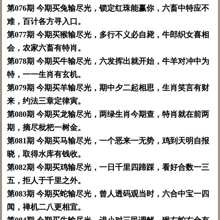
第076期 今期买兔输尽光，锁定红珠能赢你，六畜中特应不
难，百计各方寻入口。
第077期 今期买猴输尽光，多行不义必自毙，牛郎织女喜相
会，农家六畜有特肖。
第078期 今期买牛输尽光，六发挥出就开始，牛羊对冲中为
特，一一生肖有玄机。
第079期 今期买羊输尽光，期中夕二起相思，生肖笑言有财
来，约法三章定律寅。
第080期 今期买龙输尽光，两绿生肖今期查，特肖就在前两
期，摘尽枇杷一树金。
第081期 今期买马输尽光，一个恶来一无势，鸡到天明自报
晓，取得水库有钱收。
第082期 今期买鸡输尽光，一日千里四蹄踩，看好合数一三
五，拒人于千里之外。
第083期 今期买蛇输尽光，曾人透码观当时，六合中宝一四
闻，禅机二八更相宜。