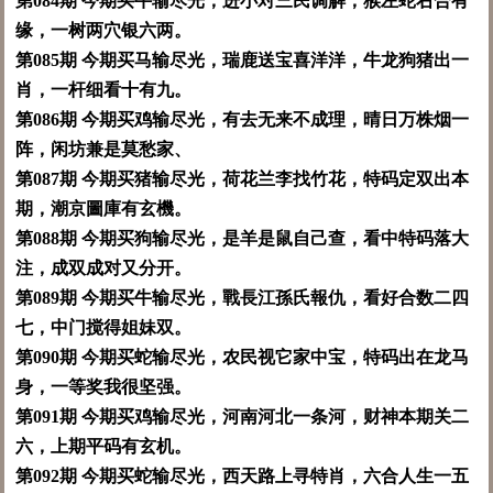
第084期 今期买牛输尽光，进小对三民调解，猴左蛇右合有
缘，一树两穴银六两。
第085期 今期买马输尽光，瑞鹿送宝喜洋洋，牛龙狗猪出一
肖，一杆细看十有九。
第086期 今期买鸡输尽光，有去无来不成理，晴日万株烟一
阵，闲坊兼是莫愁家、
第087期 今期买猪输尽光，荷花兰李找竹花，特码定双出本
期，潮京圖庫有玄機。
第088期 今期买狗输尽光，是羊是鼠自己查，看中特码落大
注，成双成对又分开。
第089期 今期买牛输尽光，戰長江孫氏報仇，看好合数二四
七，中门搅得姐妹双。
第090期 今期买蛇输尽光，农民视它家中宝，特码出在龙马
身，一等奖我很坚强。
第091期 今期买鸡输尽光，河南河北一条河，财神本期关二
六，上期平码有玄机。
第092期 今期买蛇输尽光，西天路上寻特肖，六合人生一五