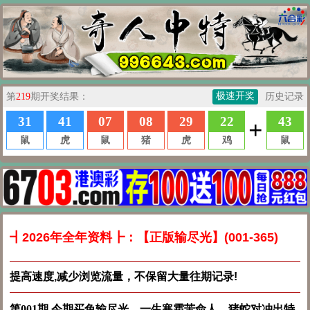
┫2026年全年资料┣：【正版输尽光】(001-365)
提高速度,减少浏览流量，不保留大量往期记录!
第001期 今期买兔输尽光，一生寒霜苦命人，猪蛇对冲出特