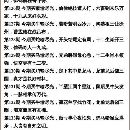
闻，似锦前程奋斗得、
第126期 今期买猴输尽光，偷偷绝技遭人打，六畜到来乐万
家，十九从来好头彩。
第127期 今期买牛输尽光，若暗若明西冷月，陶恭祖三让徐
州，曹孟德在战吕布，
第128期 今期买蛇输尽光，开头结尾定有局，十二生肖开三
数，偷码奇人一九成。
第129期 今期买马输尽光，兄弟將歸母心急，十二生肖本领
强，悟空更有七二变。
第130期 今期买鸡输尽光，定下其中是龙马，龙前龙后饶三
圈，真才是块好材料。
第131期 今期买牛输尽光，半壁江同半壁紅，鼠后灵牛头发
角，一脉相承传万代。
第132期 今期买牛输尽光，荷花兰李找竹花，龙前龙后饶三
圈，潮京圖庫有玄機。
第133期 今期买马输尽光，做亏事心夜怕鬼，鸡马猪猴应爲
杀，人贵有自知之明。