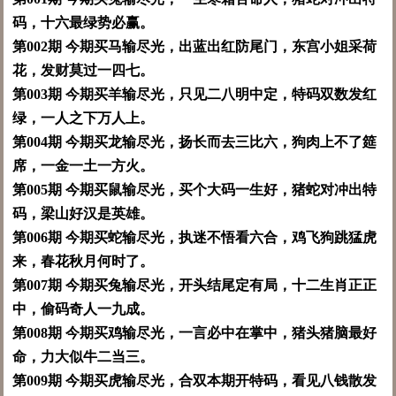
码，十六最绿势必赢。
第002期 今期买马输尽光，出蓝出红防尾门，东宫小姐采荷
花，发财莫过一四七。
第003期 今期买羊输尽光，只见二八明中定，特码双数发红
绿，一人之下万人上。
第004期 今期买龙输尽光，扬长而去三比六，狗肉上不了筵
席，一金一土一方火。
第005期 今期买鼠输尽光，买个大码一生好，猪蛇对冲出特
码，梁山好汉是英雄。
第006期 今期买蛇输尽光，执迷不悟看六合，鸡飞狗跳猛虎
来，春花秋月何时了。
第007期 今期买兔输尽光，开头结尾定有局，十二生肖正正
中，偷码奇人一九成。
第008期 今期买鸡输尽光，一言必中在掌中，猪头猪脑最好
命，力大似牛二当三。
第009期 今期买虎输尽光，合双本期开特码，看见八钱散发