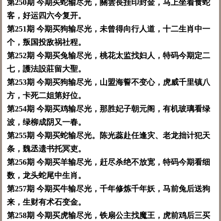
第250期 今期买蛇输尽光，關雲長挂印封金，马上坐着食蛇
客，好运四六今复开。
第251期 今期买狗输尽光，未曾得向行人道，十二生肖中一
个，叛国投敌祸社程。
第252期 今期买兔输尽光，桃花太监找妇人，特码今期定二
七，護法設莊留大聖。
第253期 今期买狗输尽光，山盟海誓不变心，虎威千里镇八
方，卡死二姐第好位。
第254期 今期买鸡输尽光，那胜妃子朝元阁，有机玻璃看绿
波，绿柳成阴又一春。
第255期 今期买蛇输尽光。陈光蕊赴任逢灾、老龙拙计犯天
条，魏丞遗书托冥吏。
第256期 今期买羊输尽光，赶尽杀绝不放宽，特码今期看细
数，龙头蛇尾中生肖。
第257期 今期买牛输尽光，千年修炼千年妖，马前兔后送狗
来，生财有术石变金。
第258期 今期买虎输尽光，铁扇公主找魔王，虎前鸡后三买