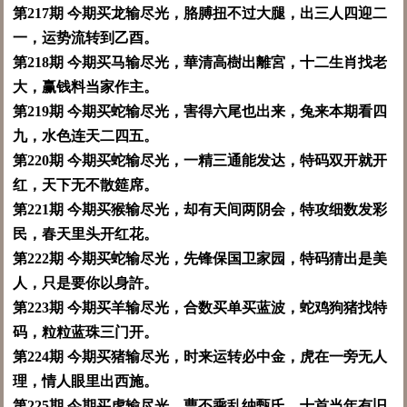
第217期 今期买龙输尽光，胳膊扭不过大腿，出三人四迎二
一，运势流转到乙酉。
第218期 今期买马输尽光，華清高樹出離宮，十二生肖找老
大，赢钱料当家作主。
第219期 今期买蛇输尽光，害得六尾也出来，兔来本期看四
九，水色连天二四五。
第220期 今期买蛇输尽光，一精三通能发达，特码双开就开
红，天下无不散筵席。
第221期 今期买猴输尽光，却有天间两阴会，特攻细数发彩
民，春天里头开红花。
第222期 今期买蛇输尽光，先锋保国卫家园，特码猜出是美
人，只是要你以身許。
第223期 今期买羊输尽光，合数买单买蓝波，蛇鸡狗猪找特
码，粒粒蓝珠三门开。
第224期 今期买猪输尽光，时来运转必中金，虎在一旁无人
理，情人眼里出西施。
第225期 今期买虎输尽光，曹丕乘乱纳甄氏、十首当年有旧