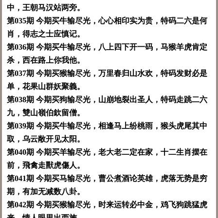
中，王朝马汉站两旁。
第035期 今期买牛输尽光，心心相印实为贵，特码二六是何
肖，得志之士应慎记。
第036期 今期买牛输尽光，八上四下开一码，马猴羊虎肯定
杀，西在路上你我他。
第037期 今期买猴输尽光，万里春归山水欢，特码发财必是
单，花果山群妖聚義。
第038期 今期买狗输尽光，山崩地裂出圣人，特码走跳二六
九，雙山嶺伯欽留僧。
第039期 今期买牛输尽光，相逢马上纷桃雨，猴头虎尾其中
取，乌云敞开见太阳。
第040期 今期买羊输尽光，老大老二定在家，十二生肖摆在
前，飛禽走獸虎傷人。
第041期 今期买马输尽光，曹公煮酒论英雄，虎落无势是穷
期，有加无减数八卦。
第042期 今期买猴输尽光，时来运转必中金，鸡飞狗跳猛虎
来，情人眼里出西施。