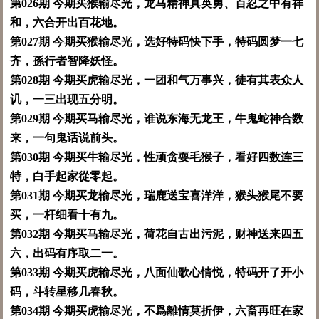
第026期 今期买猴输尽光，龙马精神真英勇、百忍之中有祥
和，六合开出百花地。
第027期 今期买猴输尽光，选好特码快下手，特码圆梦一七
齐，孫行者智降妖怪。
第028期 今期买虎输尽光，一团和气万事兴，徒有其表众人
讥，一三出现五分明。
第029期 今期买马输尽光，谁说东海无龙王，牛鬼蛇神合数
来，一句鬼话说前头。
第030期 今期买牛输尽光，性顽贪耍毛猴子，看好四数连三
特，白手起家從零起。
第031期 今期买龙输尽光，瑞鹿送宝喜洋洋，猴头猴尾不要
买，一杆细看十有九。
第032期 今期买马输尽光，荷花自古出污泥，财神送来四五
六，出码有序取二一。
第033期 今期买虎输尽光，八面仙歌心情悦，特码开了开小
码，斗转星移几春秋。
第034期 今期买虎输尽光，不爲離情莫折伊，六畜再旺在家