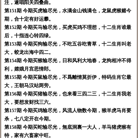
注，遂唱阳关四叠曲。
第151期 今期买虎输尽光，水满金山钱满仓，龙鼠虎猴赌今
期，合十定有好运攀。
第152期 今期买马输尽光，买虎买鸡不理想，十二生肖谁最
后，十指连心转四绿。
第153期 今期买狗输尽光，不吃五谷吃青草，十二生肖叫老
大，蛟龙出海中四二。
第154期 今期买猴输尽光，日和风利大地春，龙狗相冲不得
利，嫦娥月宫思情郎。
第155期 今期买鼠输尽光，不爲離情莫折伊，特码生肖它最
大，王朝马汉站两旁。
第156期 今期买猪输尽光，也来看三四二三，十二生肖我老
大，要想发财找三六。
第157期 今期买鸡输尽光，风流人物数今期，猴羊虎马肖要
杀，七八定开在今期。
第158期 今期买蛇输尽光，無底洞裏一大人，羊马猪虎猴有
特，家有六畜家中旺。