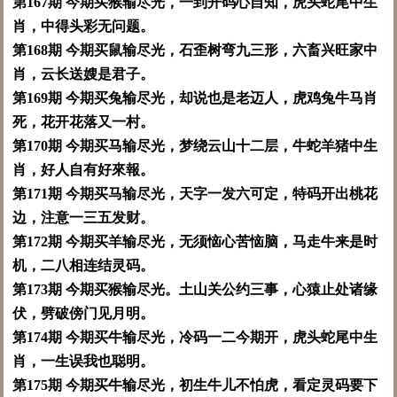
第167期 今期买猴输尽光，一到开码心自知，虎头蛇尾中生
肖，中得头彩无问题。
第168期 今期买鼠输尽光，石歪树弯九三形，六畜兴旺家中
肖，云长送嫂是君子。
第169期 今期买兔输尽光，却说也是老迈人，虎鸡兔牛马肖
死，花开花落又一村。
第170期 今期买马输尽光，梦绕云山十二层，牛蛇羊猪中生
肖，好人自有好來報。
第171期 今期买马输尽光，天字一发六可定，特码开出桃花
边，注意一三五发财。
第172期 今期买羊输尽光，无须恼心苦恼脑，马走牛来是时
机，二八相连结灵码。
第173期 今期买猴输尽光。土山关公约三事，心猿止处诸缘
伏，劈破傍门见月明。
第174期 今期买牛输尽光，冷码一二今期开，虎头蛇尾中生
肖，一生误我也聪明。
第175期 今期买牛输尽光，初生牛儿不怕虎，看定灵码要下