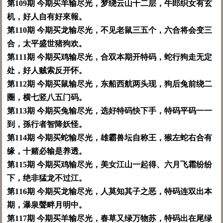
第109期 今期买羊输尽光，梦绕云山十二层，牛郎织女有玄
机，好人自有好來報。
第110期 今期买龙输尽光，不见老鼠三五个，六合将会变三
合，太平盛世猪狗欢。
第111期 今期买鸡输尽光，合双本期开特码，蛇行狗走无定
处，好人贼索反开怀。
第112期 今期买鼠输尽光，东船西航两头现，狗后兔前绕二
圈，横七竖八五门码。
第113期 今期买兔输尽光，选好特码快下手，特码平码一一
到，孫行者智降妖怪。
第114期 今期买蛇输尽光，雄霸兽坛自称王，猴左蛇右合有
缘，十赌必输是养透。
第115期 今期买鸡输尽光，美女江山一起得、六月飞霜纷纷
下，绝非猛龙不过江。
第116期 今期买龙输尽光，人莫知其子之恶，特码连双出本
期，瀑泉聲畔月明中。
第117期 今期买羊输尽光，春草又绿万物苏，特码出在尾绿