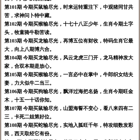
第101期 今期买鼠输尽光，时来运转重注下，中观猪同甘共
苦，求神问卜特中藏。
第102期 今期买猴输尽光，十七十八正少年，生肖今期土字
头，牧童骑牛勒苦读。
第103期 今期买龙输尽光，再博五位有财收，特码生肖它最
大，向上八期博六合。
第104期 今期买龙输尽光，风云龙虎三门开，龙马精神发大
家，合双本期是放心。
第105期 今期买猴输尽光，一言必中在掌中，牛郎织女结夫
妻，力大似牛二当三。
第106期 今期买狗输尽光，飘洋过海把名扬，生肖今期旺金
木，十五一十话你知。
第107期 今期买鼠输尽光，山盟海誓不变心，看八来四有二
三，卡死二姐第好位。
第108期 今期买蛇输尽光，实地入胍旺千年，特攻细数发彩
民，西天取经它有份。