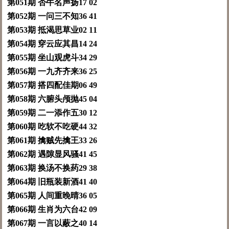
第051期 否牛名声扬17 02
第052期 一问三不知36 41
第053期 抵渴思草业02 11
第054期 穿云应其昌14 24
第055期 坐山观虎斗34 29
第056期 一九齐齐来36 25
第057期 搭四配佳期06 49
第058期 六腑头颅抛45 04
第059期 二一添作五30 12
第060期 吃软不吃硬44 32
第061期 擒贼先擒王33 26
第062期 遇隙显风骚41 45
第063期 换汤不换药29 38
第064期 旧瓶装新酒41 40
第065期 人间重晚晴36 05
第066期 生肖为六台42 09
第067期 一言以蔽之40 14