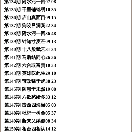
第134期 附水污一回07 08
第135期 千里铺锦绣10 35
第136期 庐山真面目09 15
第137期 狗咬吕洞宾22 34
第138期 附水污一回36 48
第139期 针知寸麦芒09 13
第140期 十八般武艺31 34
第141期 马后结同心26 36
第142期 六合取富贵10 33
第143期 英雄叹此生29 10
第144期 苛政猛于虎38 23
第145期 防患于未然19 08
第146期 六欲愁绪多33 12
第147期 击西四海游05 03
第148期 枇杷一树金05 37
第149期 断来又续侧08 34
第150期 相台四相认14 12