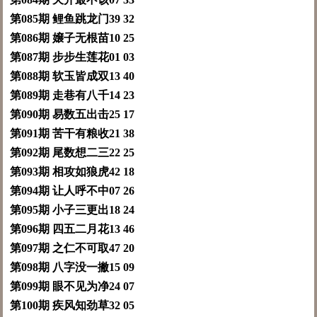
第085期 鲤鱼跳龙门39 32
第086期 嬢子无根苗10 25
第087期 步步生莲花01 03
第088期 软玉皆成双13 40
第089期 走巷有八千14 23
第090期 易数五出击25 17
第091期 苦干有粮收21 38
第092期 尾数想二三22 25
第093期 相攻如狼虎42 18
第094期 让人呼不中07 26
第095期 小子三更出18 24
第096期 四五二月花13 46
第097期 之仁不可取47 20
第098期 八字没一撇15 09
第099期 眼不见为净24 07
第100期 疾风知劲草32 05