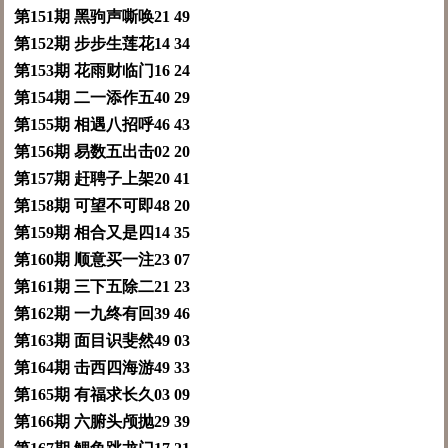
第151期 黑驹声嘶唤21 49
第152期 步步生莲花14 34
第153期 花雨财临门16 24
第154期 二一添作五40 29
第155期 相遇八招呼46 43
第156期 易数五出击02 20
第157期 赶聘子上架20 41
第158期 可望不可即48 20
第159期 相合又是四14 35
第160期 顺意买一注23 07
第161期 三下五除二21 23
第162期 一九终有回39 46
第163期 面目识斐然49 03
第164期 击西四海游49 33
第165期 有福求长久03 09
第166期 六腑头颅抛29 39