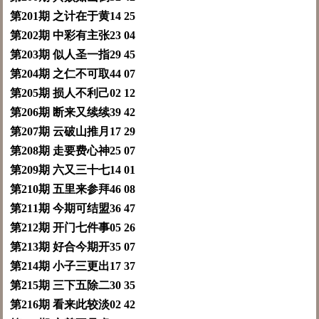
第201期 之计在于黄14 25
第202期 中彩有主张23 04
第203期 似人圣一指29 45
第204期 之仁不可取44 07
第205期 损人不利己02 12
第206期 断来又续续39 42
第207期 云破山推月17 29
第208期 走要费心神25 07
第209期 六又三十七14 01
第210期 五里来参拜46 08
第211期 今期可结盟36 47
第212期 开门七件事05 26
第213期 好合今期开35 07
第214期 小子三更出17 37
第215期 三下五除二30 35
第216期 看来此较淡02 42