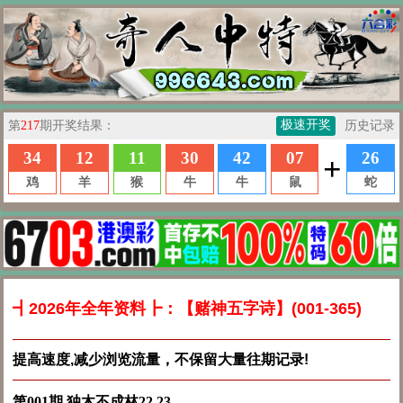
┫2026年全年资料┣：【赌神五字诗】(001-365)
提高速度,减少浏览流量，不保留大量往期记录!
第001期 独木不成林22 23