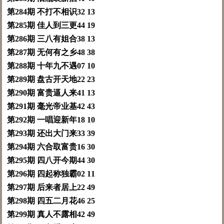
第284期 不打不相识32 13
第285期 佳人到三更44 19
第286期 三八有姐合38 13
第287期 无何有之乡48 38
第288期 十年九不遇07 10
第289期 盘古开天地22 23
第290期 富贵逼人来41 13
第291期 毫光帝业基42 43
第292期 一唱迎新年18 10
第293期 还出大门来33 39
第294期 六合取富贵16 30
第295期 四八开今期44 30
第296期 四起称独霸02 11
第297期 后来者居上22 49
第298期 四五二月花46 25
第299期 真人不露相42 49