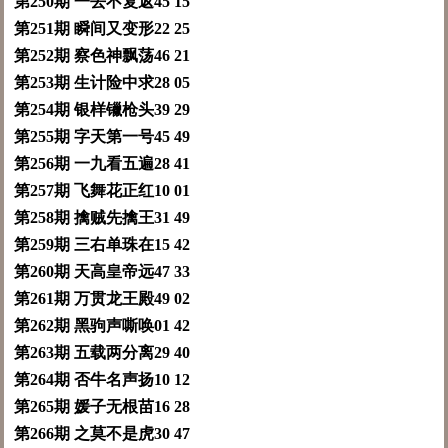
第250期 一去不复返45 15
第251期 瞬间又变形22 25
第252期 察色神飘荡46 21
第253期 生计险中求28 05
第254期 银样镴枪头39 29
第255期 字天第一号45 49
第256期 一九看五遍28 41
第257期 飞舞花正红10 01
第258期 擒贼先擒王31 49
第259期 三右单珠在15 42
第260期 天高皇帝远47 33
第261期 万贯龙王殿49 02
第262期 黑驹声嘶唤01 42
第263期 五载两分离29 40
第264期 否牛名声扬10 12
第265期 媛子无根苗16 28
第266期 之莫不是虎30 47