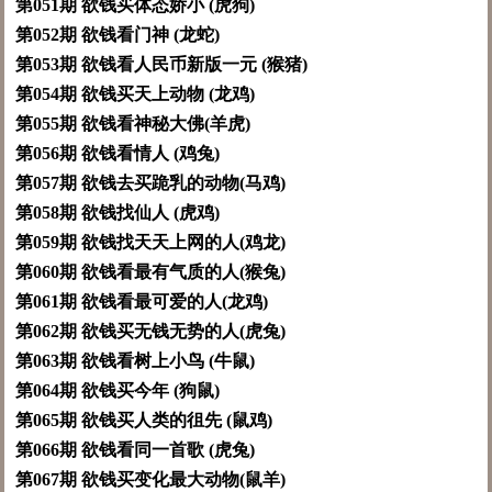
第051期 欲钱买体态娇小 (虎狗)
第052期 欲钱看门神 (龙蛇)
第053期 欲钱看人民币新版一元 (猴猪)
第054期 欲钱买天上动物 (龙鸡)
第055期 欲钱看神秘大佛(羊虎)
第056期 欲钱看情人 (鸡兔)
第057期 欲钱去买跪乳的动物(马鸡)
第058期 欲钱找仙人 (虎鸡)
第059期 欲钱找天天上网的人(鸡龙)
第060期 欲钱看最有气质的人(猴兔)
第061期 欲钱看最可爱的人(龙鸡)
第062期 欲钱买无钱无势的人(虎兔)
第063期 欲钱看树上小鸟 (牛鼠)
第064期 欲钱买今年 (狗鼠)
第065期 欲钱买人类的徂先 (鼠鸡)
第066期 欲钱看同一首歌 (虎兔)
第067期 欲钱买变化最大动物(鼠羊)