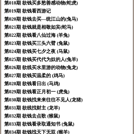
第018期 欲钱买多愁善感动物(蛇虎)
第019期 欲钱看西游记
第020期 欲钱去买—统江山的(兔马)
第021期 欲钱就是相敬如宾(蛇马)
第022期 欲钱看八仙过海 (羊兔)
第023期 欲钱买三头六臂 (兔鼠)
第024期 欲钱买七夕之夜 (马鼠)
第025期 欲钱买代代为奴的人(兔羊)
第026期 欲线买水里游的动物(兔龙)
第027期 欲钱买温柔的 (鸡马)
第028期 欲钱看日出 (马鸡)
第029期 欲钱看正月初一 (虎兔)
第030期 欲钱找来来往往不见人(龙猪)
第031期 欲线找财主 (龙羊)
第032期 欲钱去点歌 (猴鼠)
第033期 欲钱看录取通知书 (兔鼠)
第034期 欲钱找天下无双 (猴羊)