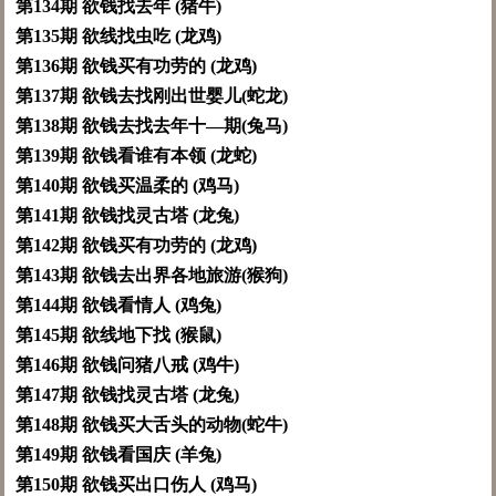
第134期 欲钱找去年 (猪牛)
第135期 欲线找虫吃 (龙鸡)
第136期 欲钱买有功劳的 (龙鸡)
第137期 欲钱去找刚出世婴儿(蛇龙)
第138期 欲钱去找去年十—期(兔马)
第139期 欲钱看谁有本领 (龙蛇)
第140期 欲钱买温柔的 (鸡马)
第141期 欲钱找灵古塔 (龙兔)
第142期 欲钱买有功劳的 (龙鸡)
第143期 欲钱去出界各地旅游(猴狗)
第144期 欲钱看情人 (鸡兔)
第145期 欲线地下找 (猴鼠)
第146期 欲钱问猪八戒 (鸡牛)
第147期 欲钱找灵古塔 (龙兔)
第148期 欲钱买大舌头的动物(蛇牛)
第149期 欲钱看国庆 (羊兔)
第150期 欲钱买出口伤人 (鸡马)