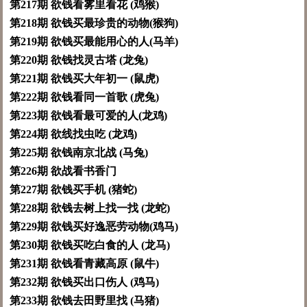
第217期 欲钱看雾里看花 (鸡猴)
第218期 欲钱买最珍贵的动物(猴狗)
第219期 欲钱买最能用心的人(马羊)
第220期 欲钱找灵古塔 (龙兔)
第221期 欲钱买大年初一 (鼠虎)
第222期 欲钱看同一首歌 (虎兔)
第223期 欲钱看最可爱的人(龙鸡)
第224期 欲线找虫吃 (龙鸡)
第225期 欲钱南京北战 (马兔)
第226期 欲战看书香门
第227期 欲钱买手机 (猪蛇)
第228期 欲钱去树上找一找 (龙蛇)
第229期 欲钱买好逸恶劳动物(鸡马)
第230期 欲钱买吃白食的人 (龙马)
第231期 欲钱看青藏高原 (鼠牛)
第232期 欲钱买出口伤人 (鸡马)
第233期 欲钱去田野里找 (马猪)