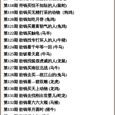
第118期 符钱买恬不知耻的人(鼠蛇)
第119期 欲钱买无精打采的动物（狗鸡）
第120期 欲钱知吃月饼 (兔鸡)
第121期 欲钱买最富朝气的人(兔鸡)
第122期 欲钱买触电 (马羊)
第123期 欲钱找专打坏人的人(牛猪)
第124期 欲钱看千年等一回 (牛马)
第125期 欲钹看天庭 (牛马)
第126期 欲钱找狐假虎威的人(龙鼠)
第127期 欲钱买南征北战 (马牛)
第128期 欲钱去买—统江山的(兔马)
第129期 欲钱看—箭双雕 (龙虎)
第130期 欲钱买天上动物 (龙鸡)
第131期 欲钱去找刚出世婴儿(蛇龙)
第132期 欲钱看六六大顺 (马猴)
第133期 欲钱等月圆时 (猪牛)