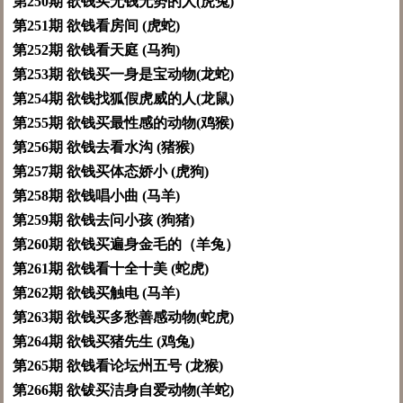
第250期 欲钱买无钱无势的人(虎兔)
第251期 欲钱看房间 (虎蛇)
第252期 欲钱看天庭 (马狗)
第253期 欲钱买一身是宝动物(龙蛇)
第254期 欲钱找狐假虎威的人(龙鼠)
第255期 欲钱买最性感的动物(鸡猴)
第256期 欲钱去看水沟 (猪猴)
第257期 欲钱买体态娇小 (虎狗)
第258期 欲钱唱小曲 (马羊)
第259期 欲钱去问小孩 (狗猪)
第260期 欲钱买遍身金毛的（羊兔）
第261期 欲钱看十全十美 (蛇虎)
第262期 欲钱买触电 (马羊)
第263期 欲钱买多愁善感动物(蛇虎)
第264期 欲钱买猪先生 (鸡兔)
第265期 欲钱看论坛州五号 (龙猴)
第266期 欲钹买洁身自爱动物(羊蛇)