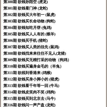
第300期 欲钱孙陪空 (虎龙)
第301期 欲钱看门神 (龙蛇)
第302期 欲钱买大年初一 (鼠虎)
第303期 欲钱买长命动物 (狗蛇)
第304期 欲钱知吃月饼 (兔鸡)
第305期 欲钱买人人有的 (猴羊)
第306期 欲钱买手机 (猪蛇)
第307期 欲钱买人类的徂先 (鼠鸡)
第308期 欲钱找来来往往不见人(龙猪)
第309期 欲钱买无精打采的动物（狗鸡）
第310期 欲钱买遍身金毛的（羊兔）
第311期 欲线到香港来 (鸡猴)
第312期 欲钱买身小脚小的 (猪虎)
第313期 欲钱看千年等一回 (牛马)
第314期 欲钱皮笑肉不笑 (鸡狗)
第315期 欲钱买到北京去 (马牛)
第316期 欲钱问一声产盘 (龙蛇)