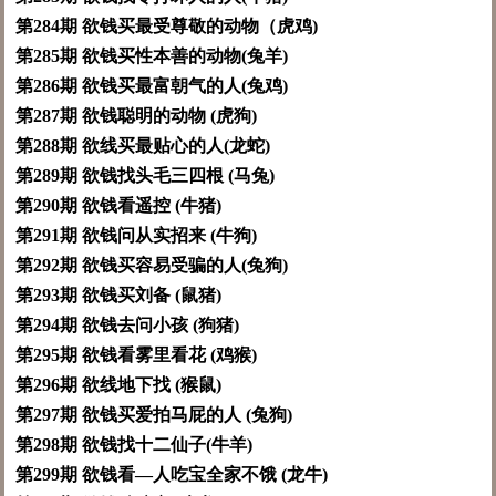
第284期 欲钱买最受尊敬的动物（虎鸡)
第285期 欲钱买性本善的动物(兔羊)
第286期 欲钱买最富朝气的人(兔鸡)
第287期 欲钱聪明的动物 (虎狗)
第288期 欲线买最贴心的人(龙蛇)
第289期 欲钱找头毛三四根 (马兔)
第290期 欲钱看遥控 (牛猪)
第291期 欲钱问从实招来 (牛狗)
第292期 欲钱买容易受骗的人(兔狗)
第293期 欲钱买刘备 (鼠猪)
第294期 欲钱去问小孩 (狗猪)
第295期 欲钱看雾里看花 (鸡猴)
第296期 欲线地下找 (猴鼠)
第297期 欲钱买爱拍马屁的人 (兔狗)
第298期 欲钱找十二仙子(牛羊)
第299期 欲钱看—人吃宝全家不饿 (龙牛)