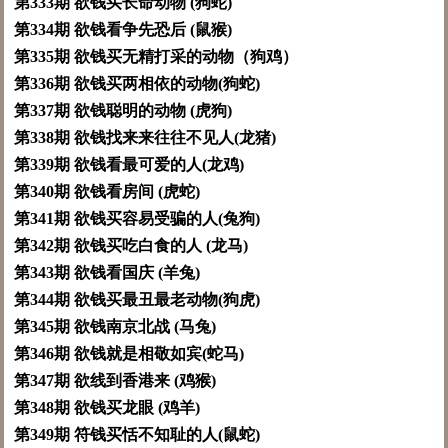
第333期 欲钱买长命动物 (狗蛇)
第334期 欲钱看争先恐后 (鼠猴)
第335期 欲钱买无精打采的动物（狗鸡）
第336期 欲钱买两相依的动物(狗蛇)
第337期 欲钱聪明的动物 (虎狗)
第338期 欲钱找来来往往不见人(龙猪)
第339期 欲钱看最可爱的人(龙鸡)
第340期 欲钱看房间 (虎蛇)
第341期 欲钱买容易受骗的人(兔狗)
第342期 欲钱买吃白食的人 (龙马)
第343期 欲钱看国庆 (羊兔)
第344期 欲钱买最丑最老动物(狗虎)
第345期 欲钱南京北战 (马兔)
第346期 欲钱就是相敬如宾(蛇马)
第347期 欲线到香港来 (鸡猴)
第348期 欲钱买龙眼 (鸡羊)
第349期 符钱买恬不知耻的人(鼠蛇)