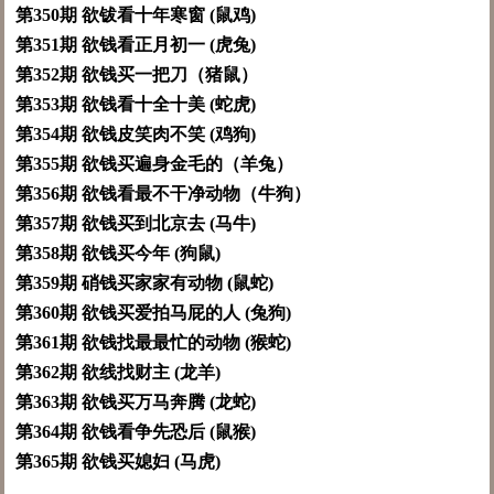
第350期 欲钹看十年寒窗 (鼠鸡)
第351期 欲钱看正月初一 (虎兔)
第352期 欲钱买一把刀（猪鼠）
第353期 欲钱看十全十美 (蛇虎)
第354期 欲钱皮笑肉不笑 (鸡狗)
第355期 欲钱买遍身金毛的（羊兔）
第356期 欲钱看最不干净动物（牛狗）
第357期 欲钱买到北京去 (马牛)
第358期 欲钱买今年 (狗鼠)
第359期 硝钱买家家有动物 (鼠蛇)
第360期 欲钱买爱拍马屁的人 (兔狗)
第361期 欲钱找最最忙的动物 (猴蛇)
第362期 欲线找财主 (龙羊)
第363期 欲钱买万马奔腾 (龙蛇)
第364期 欲钱看争先恐后 (鼠猴)
第365期 欲钱买媳妇 (马虎)