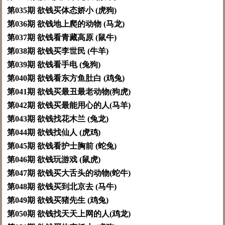
第035期 欲钱买体态娇小 (虎狗)
第036期 欲钱地上爬的动物 (马龙)
第037期 欲钱看青藏高原 (鼠牛)
第038期 欲钱买李世民 (牛羊)
第039期 欲钱看手电 (兔狗)
第040期 欲钱看东方鱼肚白 (鸡兔)
第041期 欲钱买最丑最老动物(狗虎)
第042期 欲钱买最能用心的人(马羊)
第043期 欲钱找花木兰 (兔龙)
第044期 欲钱找仙人 (虎鸡)
第045期 欲钱看护士胸前 (蛇兔)
第046期 欲钱玩游戏 (鼠虎)
第047期 欲钱买大舌头的动物(蛇牛)
第048期 欲钱买到北京去 (马牛)
第049期 欲钱买猪先生 (鸡兔)
第050期 欲钱找天天上网的人(鸡龙)